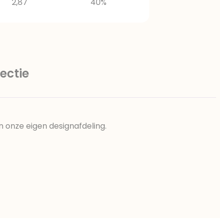
2,87
40%
ectie
n onze eigen designafdeling.