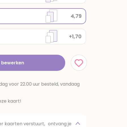
4,79
+1,70
t bewerken
dag voor 22.00 uur besteld, vandaag
ze kaart!
 kaarten verstuurt, ontvang je