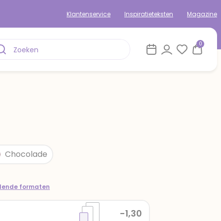
Klantenservice
Inspiratieteksten
Magazine
0
Chocolade
llende formaten
-1,30