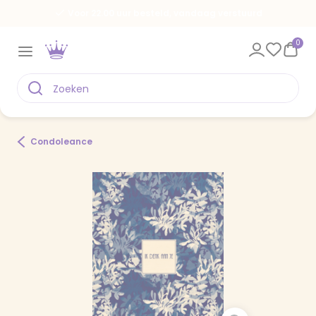
Voor 22.00 uur besteld, vandaag verstuurd
0
Condoleance