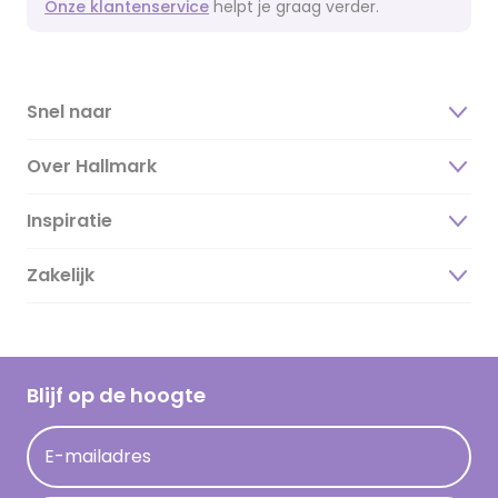
Onze klantenservice
helpt je graag verder.
Snel naar
Over Hallmark
Inspiratie
Over ons
Duurzaamheid
Zakelijk
Magazine
Vacatures
Inspiratieteksten
Inloggen retailer
Werken bij Hallmark
Cadeau inspiratie
Hallmark Kaartclub
Blijf op de hoogte
Kaartinspiratie
Acties
E-mailadres
Persberichten