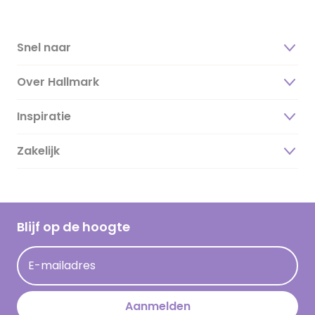
Snel naar
Over Hallmark
Inspiratie
Over ons
Duurzaamheid
Zakelijk
Magazine
Vacatures
Inspiratieteksten
Inloggen retailer
Werken bij Hallmark
Cadeau inspiratie
Hallmark Kaartclub
Blijf op de hoogte
Kaartinspiratie
Acties
E-mailadres
Persberichten
Hallmark en Kinderpostzegels
Aanmelden