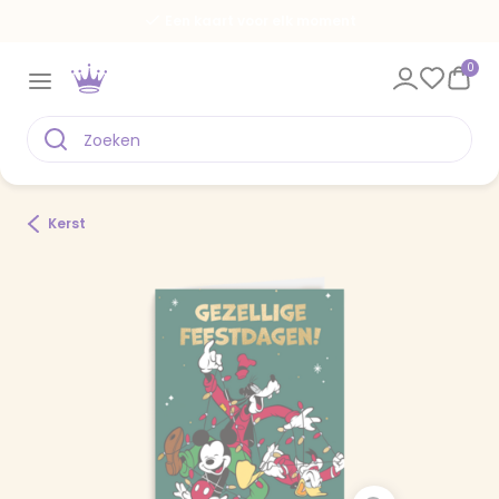
Een kaart voor elk moment
0
Kerst