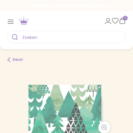
Voor 22.00 uur besteld, vandaag verstuurd
0
Kerst