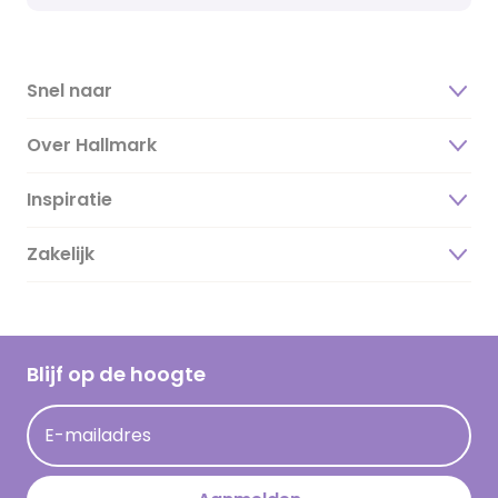
Snel naar
Over Hallmark
Inspiratie
Over ons
Duurzaamheid
Zakelijk
Magazine
Vacatures
Inspiratieteksten
Inloggen retailer
Werken bij Hallmark
Cadeau inspiratie
Hallmark Kaartclub
Blijf op de hoogte
Kaartinspiratie
Acties
E-mailadres
Persberichten
Hallmark en Kinderpostzegels