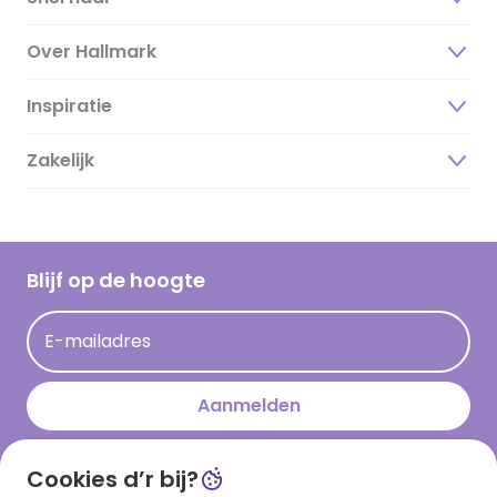
Over Hallmark
Inspiratie
Over ons
Duurzaamheid
Zakelijk
Magazine
Vacatures
Inspiratieteksten
Inloggen retailer
Werken bij Hallmark
Cadeau inspiratie
Hallmark Kaartclub
Blijf op de hoogte
Kaartinspiratie
Acties
E-mailadres
Persberichten
Hallmark en Kinderpostzegels
Aanmelden
Cookies d’r bij?
Download onze app