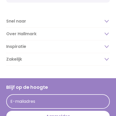
Snel naar
Over Hallmark
Inspiratie
Over ons
Duurzaamheid
Zakelijk
Magazine
Vacatures
Inspiratieteksten
Inloggen retailer
Werken bij Hallmark
Cadeau inspiratie
Hallmark Kaartclub
Blijf op de hoogte
Kaartinspiratie
Acties
E-mailadres
Persberichten
Hallmark en Kinderpostzegels