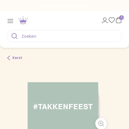
Een kaart voor elk moment
0
Kerst