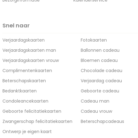
Bezorginformatie
Kalenderservice
Snel naar
Verjaardagskaarten
Fotokaarten
Verjaardagskaarten man
Ballonnen cadeau
Verjaardagskaarten vrouw
Bloemen cadeau
Complimentenkaarten
Chocolade cadeau
Beterschapskaarten
Verjaardag cadeau
Bedanktkaarten
Geboorte cadeau
Condoleancekaarten
Cadeau man
Geboorte felicitatiekaarten
Cadeau vrouw
Zwangerschap felicitatiekaarten
Beterschapcadeaus
Ontwerp je eigen kaart