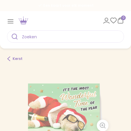
Een kaart voor elk moment
0
Kerst