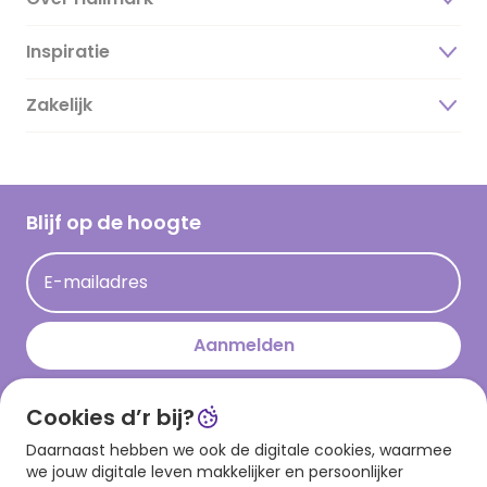
Inspiratie
Over ons
Duurzaamheid
Zakelijk
Magazine
Vacatures
Inspiratieteksten
Inloggen retailer
Werken bij Hallmark
Cadeau inspiratie
Hallmark Kaartclub
Blijf op de hoogte
Kaartinspiratie
Acties
E-mailadres
Persberichten
Hallmark en Kinderpostzegels
Aanmelden
Cookies d’r bij?
Download onze app
Daarnaast hebben we ook de digitale cookies, waarmee
we jouw digitale leven makkelijker en persoonlijker