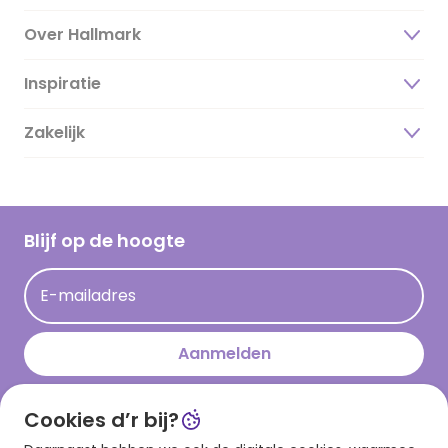
Over Hallmark
Inspiratie
Over ons
Duurzaamheid
Zakelijk
Magazine
Vacatures
Inspiratieteksten
Inloggen retailer
Werken bij Hallmark
Cadeau inspiratie
Hallmark Kaartclub
Blijf op de hoogte
Kaartinspiratie
Acties
E-mailadres
Persberichten
Hallmark en Kinderpostzegels
Aanmelden
Cookies d’r bij?
Download onze app