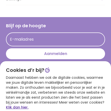
Vacatures
Inspiratieteksten
Inloggen retailer
Werken bij Hallmark
Cadeau inspiratie
Hallmark Kaartclub
Blijf op de hoogte
Kaartinspiratie
Acties
E-mailadres
Persberichten
Hallmark en Kinderpostzegels
Aanmelden
Cookies d’r bij?
Download onze app
Daarnaast hebben we ook de digitale cookies, waarmee
we jouw digitale leven makkelijker en persoonlijker
maken. Zo onthouden we bijvoorbeeld voor je wat er in je
winkelmandje zat, verbeteren we steeds onze website en
laten we je als eerst producten zien die het best passen
bij jouw wensen en interesses! Meer weten over cookies?
Klik dan hier.