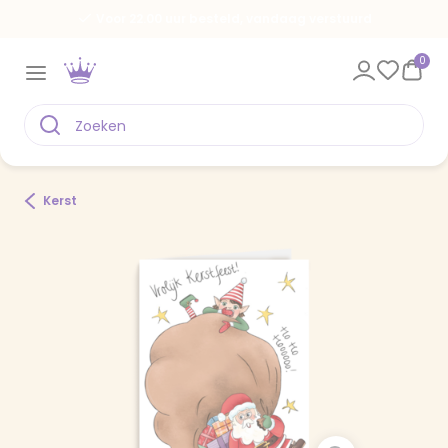
Voor 22.00 uur besteld, vandaag verstuurd
0
Kerst