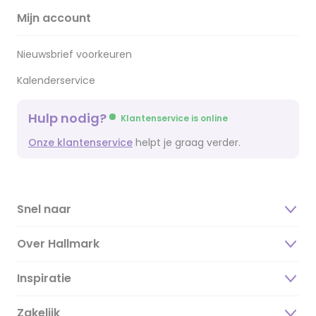
Mijn account
Nieuwsbrief voorkeuren
Kalenderservice
Hulp nodig?
Klantenservice is online
Onze klantenservice
helpt je graag verder.
Snel naar
Over Hallmark
Inspiratie
Over ons
Duurzaamheid
Zakelijk
Magazine