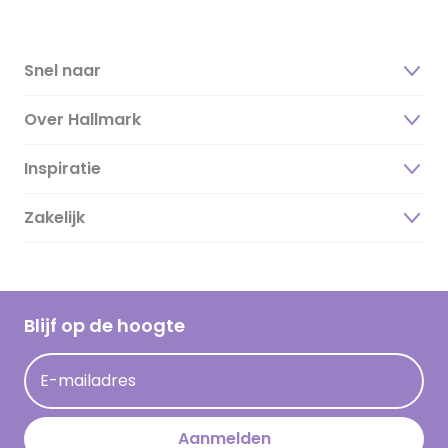
Snel naar
Over Hallmark
Inspiratie
Over ons
Duurzaamheid
Zakelijk
Magazine
Vacatures
Inspiratieteksten
Inloggen retailer
Werken bij Hallmark
Cadeau inspiratie
Hallmark Kaartclub
Blijf op de hoogte
Kaartinspiratie
Acties
E-mailadres
Persberichten
Hallmark en Kinderpostzegels
Aanmelden