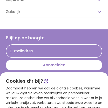
Over ons
Duurzaamheid
Zakelijk
Magazine
Vacatures
Inspiratieteksten
Inloggen retailer
Werken bij Hallmark
Cadeau inspiratie
Hallmark Kaartclub
Blijf op de hoogte
Kaartinspiratie
Acties
E-mailadres
Persberichten
Hallmark en Kinderpostzegels
Aanmelden
Cookies d’r bij?
Download onze app
Daarnaast hebben we ook de digitale cookies, waarmee
we jouw digitale leven makkelijker en persoonlijker
maken. Zo onthouden we bijvoorbeeld voor je wat er in je
winkelmandje zat, verbeteren we steeds onze website en
laten we je als eerst producten zien die het best passen