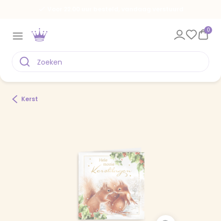
Voor 22.00 uur besteld, vandaag verstuurd
0
Kerst