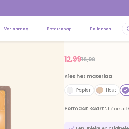
Verjaardag
Beterschap
Ballonnen
12,99
Price reduced f
to
16,99
Kies het materiaal
Papier
Hout
Formaat kaart
21.7 cm x 
Een unieke en originel