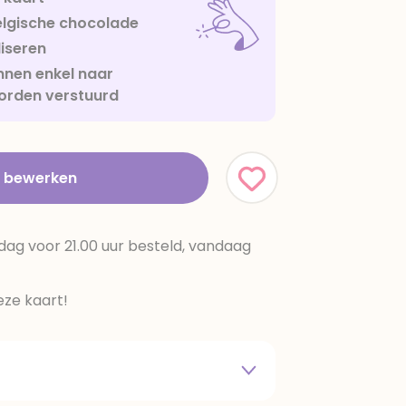
lgische chocolade
iseren
nen enkel naar
orden verstuurd
t bewerken
dag voor 21.00 uur besteld, vandaag
ze kaart!
 melkpoeder,