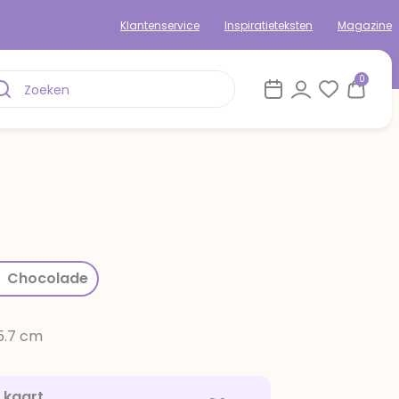
Klantenservice
Inspiratieteksten
Magazine
0
rom
Chocolade
15.7 cm
e kaart