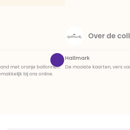
amandelen,cacaomassa, em
vanille aroma, stabilisato
330, verdikkingsmiddel E4
E422, emulgator: E433, kleu
activiteit en concentrati
Over de coll
beïnvloeden, E133, E151.
cacaobestanddelen. Kan 
en droog bewaren.
Hallmark
aand met oranje ballonnen
De mooiste kaarten, vers va
kkelijk bij ons online.