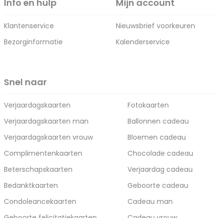
Info en hulp
Mijn account
Klantenservice
Nieuwsbrief voorkeuren
Bezorginformatie
Kalenderservice
Snel naar
Verjaardagskaarten
Fotokaarten
Verjaardagskaarten man
Ballonnen cadeau
Verjaardagskaarten vrouw
Bloemen cadeau
Complimentenkaarten
Chocolade cadeau
Beterschapskaarten
Verjaardag cadeau
Bedanktkaarten
Geboorte cadeau
Condoleancekaarten
Cadeau man
Geboorte felicitatiekaarten
Cadeau vrouw