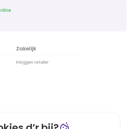
nline
Zakelijk
Inloggen retailer
kies d’r bij?