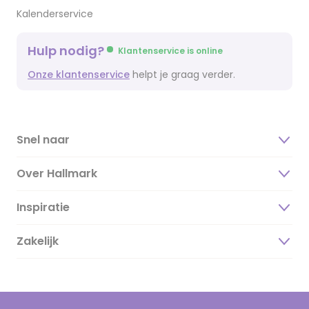
Kalenderservice
Hulp nodig?
Klantenservice is online
Onze klantenservice
helpt je graag verder.
Snel naar
Over Hallmark
Inspiratie
Over ons
Duurzaamheid
Zakelijk
Magazine
Vacatures
Inspiratieteksten
Inloggen retailer
Werken bij Hallmark
Cadeau inspiratie