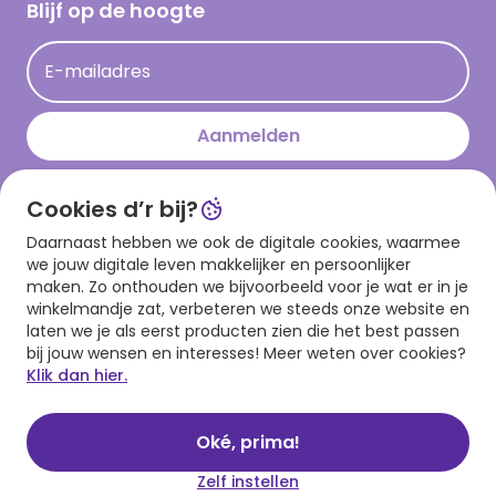
Hallmark Kaartclub
Blijf op de hoogte
Kaartinspiratie
Acties
E-mailadres
Persberichten
Hallmark en Kinderpostzegels
Aanmelden
Cookies d’r bij?
Download onze app
Daarnaast hebben we ook de digitale cookies, waarmee
we jouw digitale leven makkelijker en persoonlijker
maken. Zo onthouden we bijvoorbeeld voor je wat er in je
winkelmandje zat, verbeteren we steeds onze website en
laten we je als eerst producten zien die het best passen
bij jouw wensen en interesses! Meer weten over cookies?
Klik dan hier.
Algemene voorwaarden
Privacy statement
Cookies
© 1999 - 2025 Hallmark
Oké, prima!
Zelf instellen