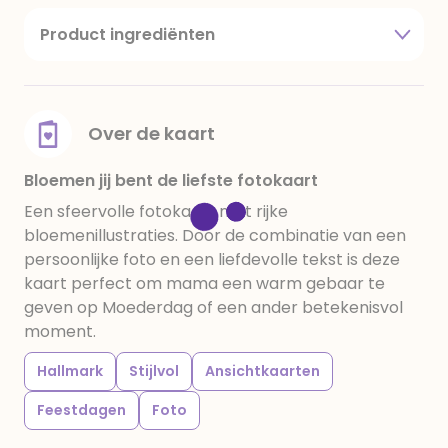
Product ingrediënten
suiker, cacaoboter, volle melkpoeder,
amandelen,cacaomassa, emulgator (sojalecithine),
natuurlijk vanille aroma, stabilisator: E420,
voedingszuur: citroenzuur E 330, verdikkingsmiddel
Over de kaart
E415, water, bevochtigingsmiddel E422, emulgator:
E433, kleurstoffen: E102, E110, E122: kan de activiteit en
Bloemen jij bent de liefste fotokaart
concentratie van kinderen negatief beïnvloeden,
Een sfeervolle fotokaart met rijke
E133, E151. Chocolade bevat ten minste 34%
bloemenillustraties. Door de combinatie van een
cacaobestanddelen. Kan sporen van gluten
persoonlijke foto en een liefdevolle tekst is deze
bevatten. Koel en droog bewaren.
kaart perfect om mama een warm gebaar te
geven op Moederdag of een ander betekenisvol
moment.
Hallmark
Stijlvol
Ansichtkaarten
Feestdagen
Foto