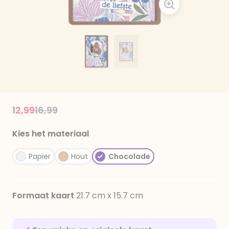
Price reduced from
to
12,99
16,99
Kies het materiaal
Papier
Hout
Chocolade
Formaat kaart
21.7 cm x 15.7 cm