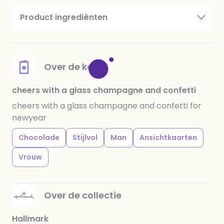
Product ingrediënten
suiker, cacaoboter, volle melkpoeder,
amandelen,cacaomassa, emulgator (sojalecithine),
natuurlijk vanille aroma, stabilisator: E420,
voedingszuur: citroenzuur E 330, verdikkingsmiddel
Over de kaart
E415, water, bevochtigingsmiddel E422, emulgator:
E433, kleurstoffen: E102, E110, E122: kan de activiteit en
cheers with a glass champagne and confetti
concentratie van kinderen negatief beïnvloeden,
cheers with a glass champagne and confetti for
E133, E151. Chocolade bevat ten minste 34%
newyear
cacaobestanddelen. Kan sporen van gluten
bevatten. Koel en droog bewaren.
Chocolade
Stijlvol
Man
Ansichtkaarten
Vrouw
Over de collectie
Hallmark