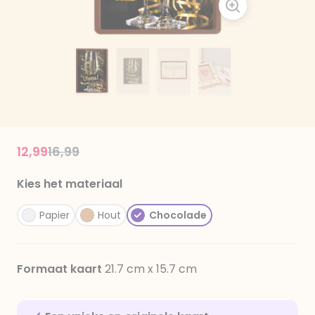
Price reduced from
to
12,99
16,99
Kies het materiaal
Papier
Hout
Chocolade
Formaat kaart
21.7 cm x 15.7 cm