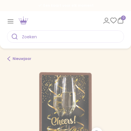
Een kaart voor elk moment
0
Nieuwjaar