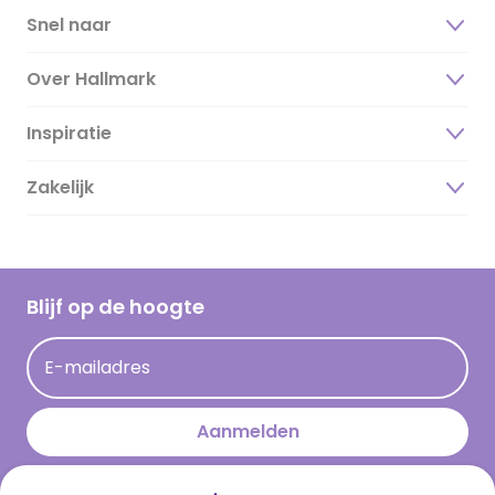
Snel naar
Over Hallmark
Inspiratie
Over ons
Duurzaamheid
Zakelijk
Magazine
Vacatures
Inspiratieteksten
Inloggen retailer
Werken bij Hallmark
Cadeau inspiratie
Hallmark Kaartclub
Blijf op de hoogte
Kaartinspiratie
Acties
E-mailadres
Persberichten
Hallmark en Kinderpostzegels
Aanmelden