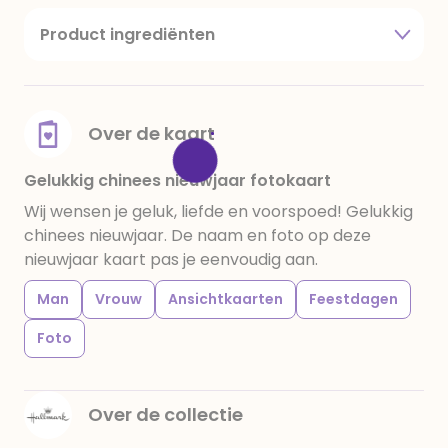
Product ingrediënten
suiker, cacaoboter, volle melkpoeder,
amandelen,cacaomassa, emulgator (sojalecithine),
natuurlijk vanille aroma, stabilisator: E420,
voedingszuur: citroenzuur E 330, verdikkingsmiddel
Over de kaart
E415, water, bevochtigingsmiddel E422, emulgator:
E433, kleurstoffen: E102, E110, E122: kan de activiteit en
Gelukkig chinees nieuwjaar fotokaart
concentratie van kinderen negatief beïnvloeden,
Wij wensen je geluk, liefde en voorspoed! Gelukkig
E133, E151. Chocolade bevat ten minste 34%
chinees nieuwjaar. De naam en foto op deze
cacaobestanddelen. Kan sporen van gluten
nieuwjaar kaart pas je eenvoudig aan.
bevatten. Koel en droog bewaren.
Man
Vrouw
Ansichtkaarten
Feestdagen
Foto
Over de collectie