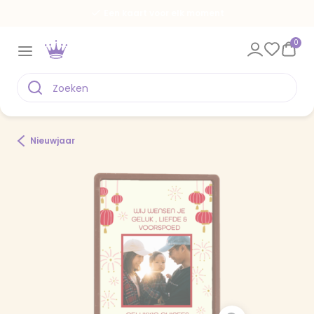
Een kaart voor elk moment
0
Nieuwjaar