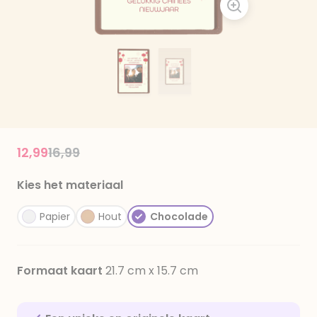
Price reduced from
to
12,99
16,99
Kies het materiaal
Papier
Hout
Chocolade
Formaat kaart
21.7 cm x 15.7 cm