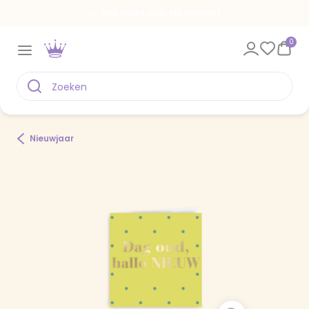
Een kaart voor elk moment
0
Nieuwjaar