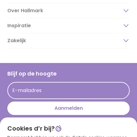
Over Hallmark
Inspiratie
Over ons
Duurzaamheid
Zakelijk
Magazine
Vacatures
Inspiratieteksten
Inloggen retailer
Werken bij Hallmark
Cadeau inspiratie
Hallmark Kaartclub
Blijf op de hoogte
Kaartinspiratie
Acties
E-mailadres
Persberichten
Hallmark en Kinderpostzegels
Aanmelden
Cookies d’r bij?
Download onze app