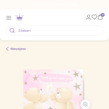
Een kaart voor elk moment
0
Nieuwjaar