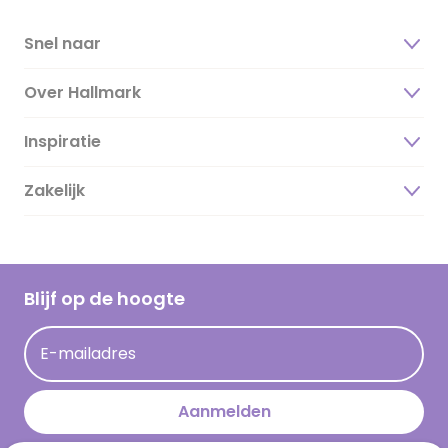
Snel naar
Over Hallmark
Inspiratie
Over ons
Duurzaamheid
Zakelijk
Magazine
Vacatures
Inspiratieteksten
Inloggen retailer
Werken bij Hallmark
Cadeau inspiratie
Hallmark Kaartclub
Blijf op de hoogte
Kaartinspiratie
Acties
E-mailadres
Persberichten
Hallmark en Kinderpostzegels
Aanmelden