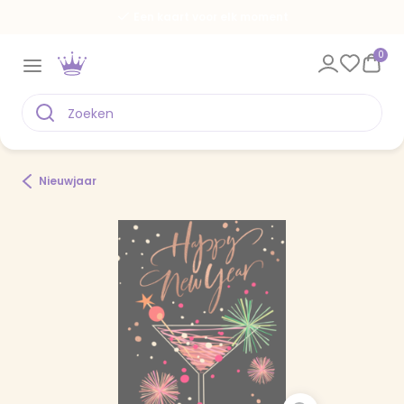
Een kaart voor elk moment
0
Nieuwjaar