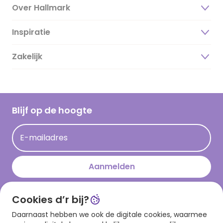
Over Hallmark
Inspiratie
Over ons
Duurzaamheid
Zakelijk
Magazine
Vacatures
Inspiratieteksten
Inloggen retailer
Werken bij Hallmark
Cadeau inspiratie
Hallmark Kaartclub
Blijf op de hoogte
Kaartinspiratie
Acties
E-mailadres
Persberichten
Hallmark en Kinderpostzegels
Aanmelden
Cookies d’r bij?
Download onze app
Daarnaast hebben we ook de digitale cookies, waarmee