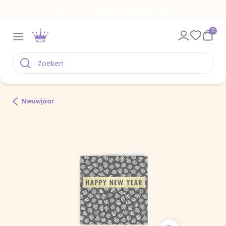
Voor 22.00 uur besteld, vandaag verstuurd
0
Nieuwjaar