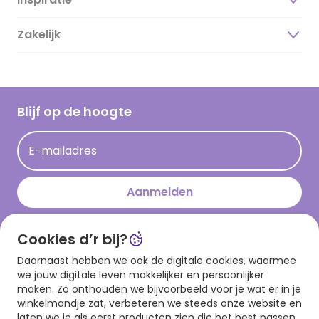
Over ons
Duurzaamheid
Zakelijk
Magazine
Vacatures
Inspiratieteksten
Inloggen retailer
Werken bij Hallmark
Cadeau inspiratie
Hallmark Kaartclub
Blijf op de hoogte
Kaartinspiratie
Acties
E-mailadres
Persberichten
Hallmark en Kinderpostzegels
Aanmelden
Cookies d’r bij?
Download onze app
Daarnaast hebben we ook de digitale cookies, waarmee
we jouw digitale leven makkelijker en persoonlijker
maken. Zo onthouden we bijvoorbeeld voor je wat er in je
winkelmandje zat, verbeteren we steeds onze website en
laten we je als eerst producten zien die het best passen