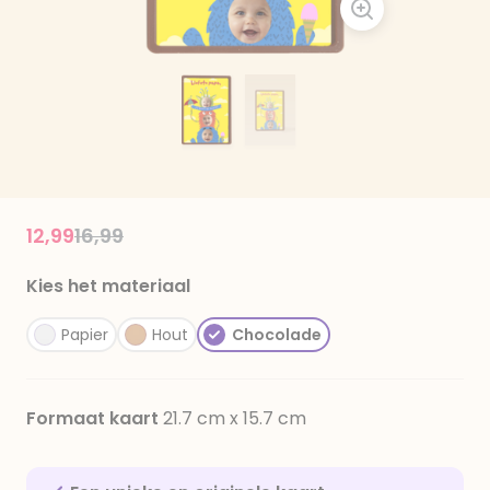
Price reduced from
to
12,99
16,99
Kies het materiaal
Papier
Hout
Chocolade
Formaat kaart
21.7 cm x 15.7 cm