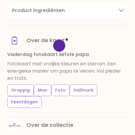
Product ingrediënten
suiker, cacaoboter, volle melkpoeder,
amandelen,cacaomassa, emulgator (sojalecithine),
natuurlijk vanille aroma, stabilisator: E420,
voedingszuur: citroenzuur E 330, verdikkingsmiddel
Over de kaart
E415, water, bevochtigingsmiddel E422, emulgator:
E433, kleurstoffen: E102, E110, E122: kan de activiteit en
Vaderdag fotokaart liefste papa
concentratie van kinderen negatief beïnvloeden,
Fotokaart met vrolijke kleuren en sterren. Een
E133, E151. Chocolade bevat ten minste 34%
energieke manier om papa te vieren. Vol plezier
cacaobestanddelen. Kan sporen van gluten
en trots.
bevatten. Koel en droog bewaren.
Grappig
Man
Foto
Hallmark
Feestdagen
Over de collectie