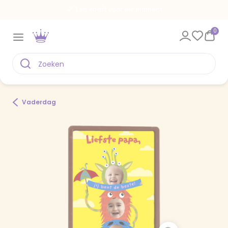
Een kaart voor elk moment
0
Vaderdag