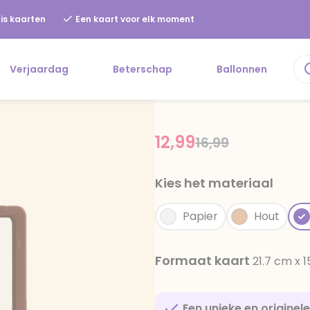
is kaarten
Een kaart voor elk moment
Verjaardag
Beterschap
Ballonnen
12,99
Price reduced f
to
16,99
Kies het materiaal
Papier
Hout
Formaat kaart
21.7 cm x 
Een unieke en originel