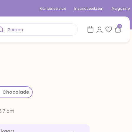
Klantenservice
Inspiratieteksten
Magazine
0
rom
Chocolade
15.7 cm
e kaart