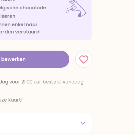
lgische chocolade
iseren
nen enkel naar
orden verstuurd
t bewerken
dag voor 21.00 uur besteld, vandaag
ze kaart!
 melkpoeder,