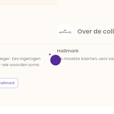
amandelen,cacaomassa, em
vanille aroma, stabilisato
330, verdikkingsmiddel E4
E422, emulgator: E433, kleu
activiteit en concentrati
Over de coll
beïnvloeden, E133, E151.
cacaobestanddelen. Kan 
en droog bewaren.
Hallmark
ieger. Een ingetogen
De mooiste kaarten, vers va
or wie woorden soms
Hallmark