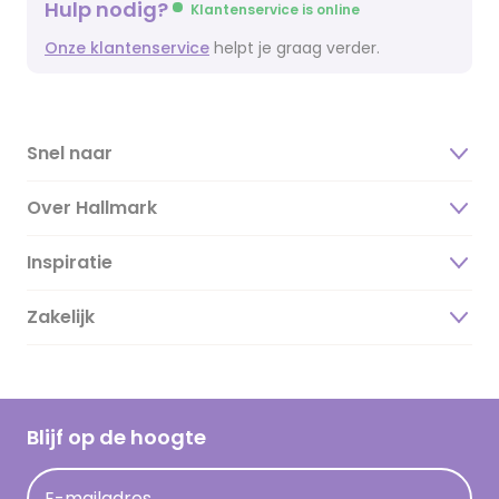
Hulp nodig?
Klantenservice is online
Onze klantenservice
helpt je graag verder.
Snel naar
Over Hallmark
Inspiratie
Over ons
Duurzaamheid
Zakelijk
Magazine
Vacatures
Inspiratieteksten
Inloggen retailer
Werken bij Hallmark
Cadeau inspiratie
Hallmark Kaartclub
Blijf op de hoogte
Kaartinspiratie
Acties
E-mailadres