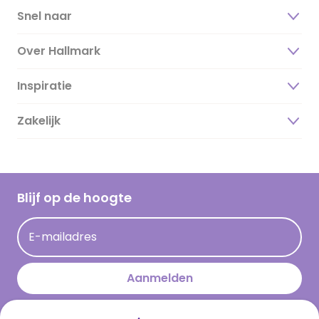
Snel naar
Over Hallmark
Inspiratie
Over ons
Duurzaamheid
Zakelijk
Magazine
Vacatures
Inspiratieteksten
Inloggen retailer
Werken bij Hallmark
Cadeau inspiratie
Hallmark Kaartclub
Blijf op de hoogte
Kaartinspiratie
Acties
E-mailadres
Persberichten
Hallmark en Kinderpostzegels
Aanmelden