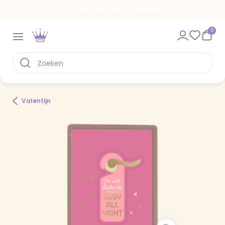
Een kaart voor elk moment
0
Valentijn