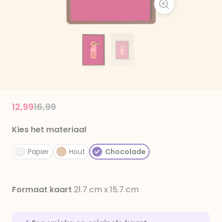
Price reduced from
to
12,99
16,99
Kies het materiaal
Papier
Hout
Chocolade
Formaat kaart
21.7 cm x 15.7 cm