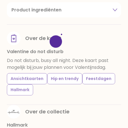
Product ingrediënten
suiker, cacaoboter, volle melkpoeder,
amandelen,cacaomassa, emulgator (sojalecithine),
natuurlijk vanille aroma, stabilisator: E420,
voedingszuur: citroenzuur E 330, verdikkingsmiddel
Over de kaart
E415, water, bevochtigingsmiddel E422, emulgator:
E433, kleurstoffen: E102, E110, E122: kan de activiteit en
Valentine do not disturb
concentratie van kinderen negatief beïnvloeden,
Do not disturb, busy all night. Deze kaart past
E133, E151. Chocolade bevat ten minste 34%
mogelijk bij jouw plannen voor Valentijnsdag.
cacaobestanddelen. Kan sporen van gluten
bevatten. Koel en droog bewaren.
Ansichtkaarten
Hip en trendy
Feestdagen
Hallmark
Over de collectie
Hallmark