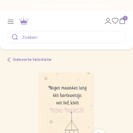
Voor 22.00 uur besteld, vandaag verstuurd
0
Geboorte felicitatie