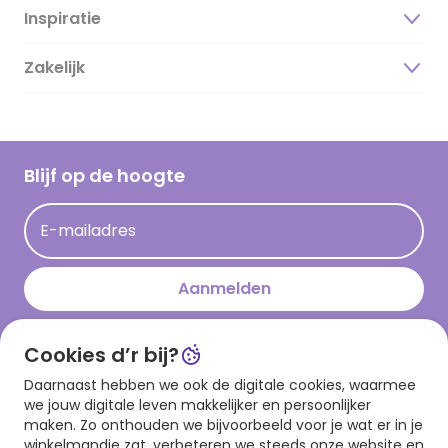
Inspiratie
Over ons
Duurzaamheid
Zakelijk
Magazine
Vacatures
Inspiratieteksten
Inloggen retailer
Werken bij Hallmark
Cadeau inspiratie
Hallmark Kaartclub
Blijf op de hoogte
Kaartinspiratie
Acties
E-mailadres
Persberichten
Hallmark en Kinderpostzegels
Aanmelden
Cookies d’r bij?
Download onze app
Daarnaast hebben we ook de digitale cookies, waarmee
we jouw digitale leven makkelijker en persoonlijker
maken. Zo onthouden we bijvoorbeeld voor je wat er in je
winkelmandje zat, verbeteren we steeds onze website en