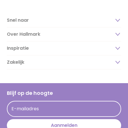
Snel naar
Over Hallmark
Inspiratie
Over ons
Duurzaamheid
Zakelijk
Magazine
Vacatures
Inspiratieteksten
Inloggen retailer
Werken bij Hallmark
Cadeau inspiratie
Hallmark Kaartclub
Blijf op de hoogte
Kaartinspiratie
Acties
E-mailadres
Persberichten
Hallmark en Kinderpostzegels
Aanmelden