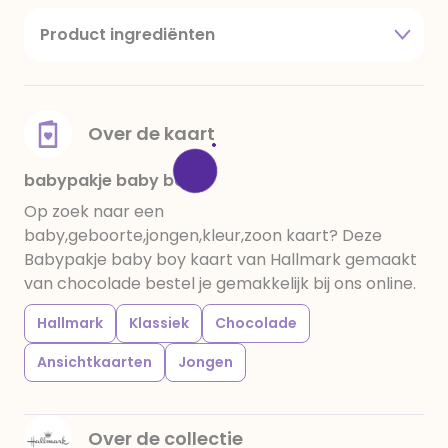
Product ingrediënten
suiker, cacaoboter, volle melkpoeder,
amandelen,cacaomassa, emulgator (sojalecithine),
natuurlijk vanille aroma, stabilisator: E420,
voedingszuur: citroenzuur E 330, verdikkingsmiddel
Over de kaart
E415, water, bevochtigingsmiddel E422, emulgator:
E433, kleurstoffen: E102, E110, E122: kan de activiteit en
babypakje baby boy
concentratie van kinderen negatief beïnvloeden,
Op zoek naar een
E133, E151. Chocolade bevat ten minste 34%
baby,geboorte,jongen,kleur,zoon kaart? Deze
cacaobestanddelen. Kan sporen van gluten
Babypakje baby boy kaart van Hallmark gemaakt
bevatten. Koel en droog bewaren.
van chocolade bestel je gemakkelijk bij ons online.
Hallmark
Klassiek
Chocolade
Ansichtkaarten
Jongen
Over de collectie