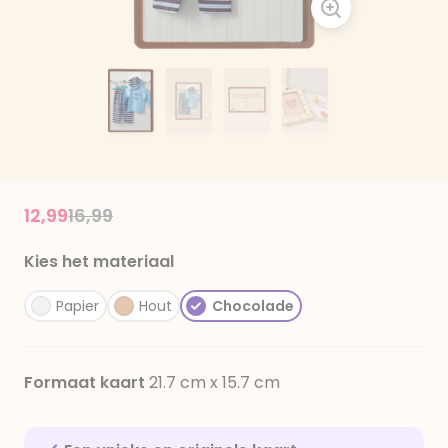
Price reduced from
to
12,99
16,99
Kies het materiaal
Papier
Hout
Chocolade
Formaat kaart
21.7 cm x 15.7 cm