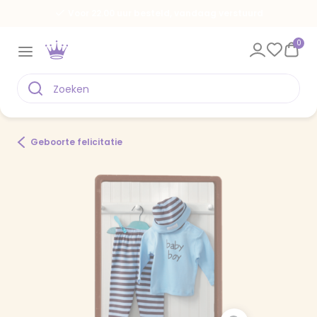
Voor 22.00 uur besteld, vandaag verstuurd
0
Geboorte felicitatie