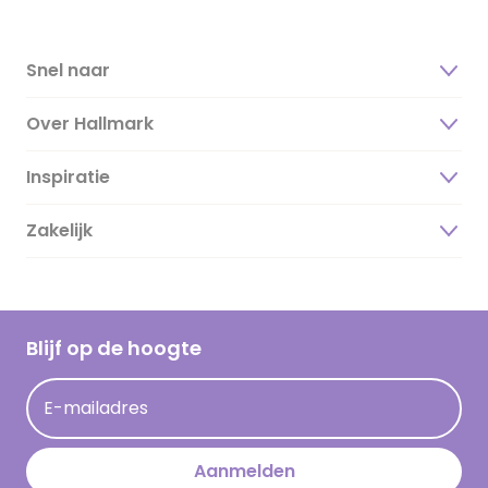
Snel naar
Over Hallmark
Inspiratie
Over ons
Duurzaamheid
Zakelijk
Magazine
Vacatures
Inspiratieteksten
Inloggen retailer
Werken bij Hallmark
Cadeau inspiratie
Hallmark Kaartclub
Blijf op de hoogte
Kaartinspiratie
Acties
E-mailadres
Persberichten
Hallmark en Kinderpostzegels
Aanmelden