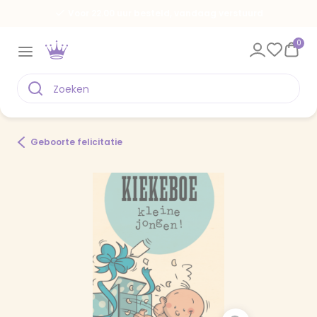
Voor 22.00 uur besteld, vandaag verstuurd
0
Geboorte felicitatie