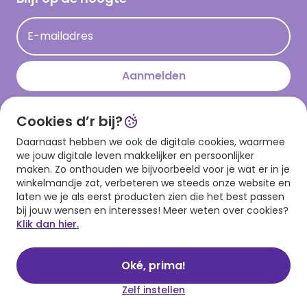
Kaartinspiratie
Acties
E-mailadres
Persberichten
Hallmark en Kinderpostzegels
Aanmelden
Cookies d’r bij?
Download onze app
Daarnaast hebben we ook de digitale cookies, waarmee
we jouw digitale leven makkelijker en persoonlijker
maken. Zo onthouden we bijvoorbeeld voor je wat er in je
winkelmandje zat, verbeteren we steeds onze website en
laten we je als eerst producten zien die het best passen
bij jouw wensen en interesses! Meer weten over cookies?
Klik dan hier.
Algemene voorwaarden
Privacy statement
Cookies
© 1999 - 2025 Hallmark
Oké, prima!
Zelf instellen