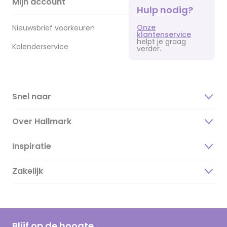
Mijn account
Hulp nodig?
Onze
Nieuwsbrief voorkeuren
klantenservice
helpt je graag
Kalenderservice
verder.
Snel naar
Over Hallmark
Inspiratie
Over ons
Duurzaamheid
Zakelijk
Magazine
Vacatures
Inspiratieteksten
Inloggen retailer
Werken bij Hallmark
Cadeau inspiratie
Hallmark Kaartclub
Blijf op de hoogte