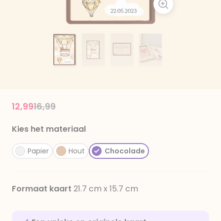
Price reduced from
to
12,99
16,99
Kies het materiaal
Papier
Hout
Chocolade
Formaat kaart
21.7 cm x 15.7 cm