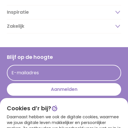
Inspiratie
Over ons
Duurzaamheid
Zakelijk
Magazine
Vacatures
Inspiratieteksten
Inloggen retailer
Werken bij Hallmark
Cadeau inspiratie
Hallmark Kaartclub
Blijf op de hoogte
Kaartinspiratie
Acties
E-mailadres
Persberichten
Hallmark en Kinderpostzegels
Aanmelden
Cookies d’r bij?
Download onze app
Daarnaast hebben we ook de digitale cookies, waarmee
we jouw digitale leven makkelijker en persoonlijker