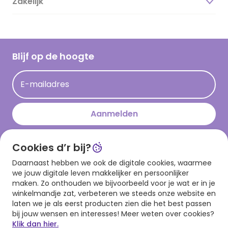
Zakelijk
Magazine
Vacatures
Inspiratieteksten
Inloggen retailer
Werken bij Hallmark
Cadeau inspiratie
Hallmark Kaartclub
Blijf op de hoogte
Kaartinspiratie
Acties
E-mailadres
Persberichten
Hallmark en Kinderpostzegels
Aanmelden
Cookies d’r bij?
Download onze app
Daarnaast hebben we ook de digitale cookies, waarmee
we jouw digitale leven makkelijker en persoonlijker
maken. Zo onthouden we bijvoorbeeld voor je wat er in je
winkelmandje zat, verbeteren we steeds onze website en
laten we je als eerst producten zien die het best passen
bij jouw wensen en interesses! Meer weten over cookies?
Klik dan hier.