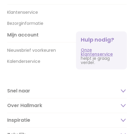
Klantenservice
Bezorginformatie
Mijn account
Hulp nodig?
Onze
Nieuwsbrief voorkeuren
klantenservice
helpt je graag
Kalenderservice
verder.
Snel naar
Over Hallmark
Inspiratie
Over ons
Duurzaamheid