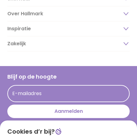
Over Hallmark
Inspiratie
Over ons
Duurzaamheid
Zakelijk
Magazine
Vacatures
Inspiratieteksten
Inloggen retailer
Werken bij Hallmark
Cadeau inspiratie
Hallmark Kaartclub
Blijf op de hoogte
Kaartinspiratie
Acties
E-mailadres
Persberichten
Hallmark en Kinderpostzegels
Aanmelden
Cookies d’r bij?
Download onze app