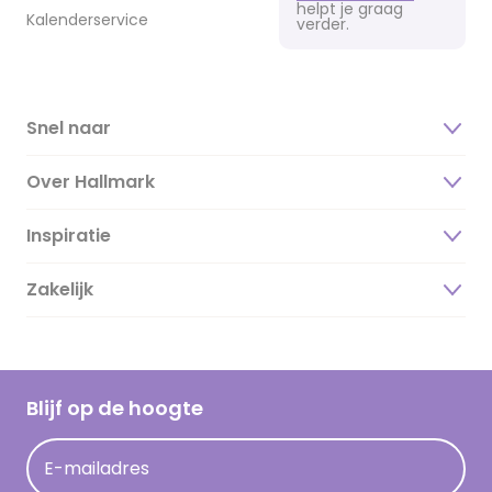
helpt je graag
Kalenderservice
verder.
Snel naar
Over Hallmark
Inspiratie
Over ons
Duurzaamheid
Zakelijk
Magazine
Vacatures
Inspiratieteksten
Inloggen retailer
Werken bij Hallmark
Cadeau inspiratie
Hallmark Kaartclub
Blijf op de hoogte
Kaartinspiratie
Acties
E-mailadres
Persberichten