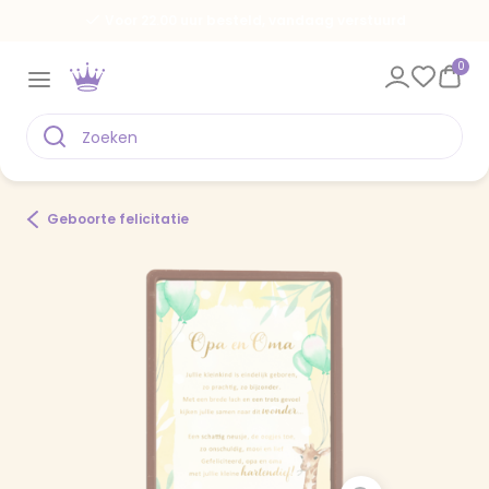
Voor 22.00 uur besteld, vandaag verstuurd
0
Geboorte felicitatie