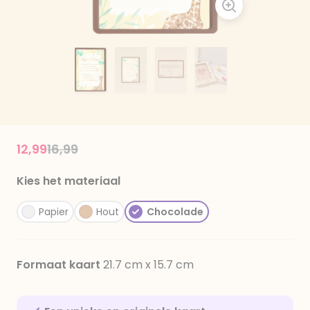
Price reduced from
to
12,99
16,99
Kies het materiaal
Papier
Hout
Chocolade
Formaat kaart
21.7 cm x 15.7 cm