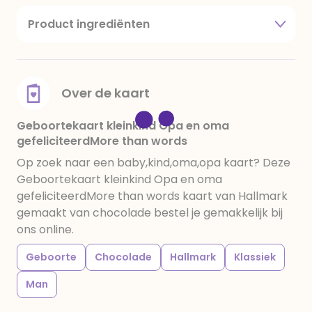
Product ingrediënten
suiker, cacaoboter, volle melkpoeder,
amandelen,cacaomassa, emulgator (sojalecithine),
natuurlijk vanille aroma, stabilisator: E420,
voedingszuur: citroenzuur E 330, verdikkingsmiddel
Over de kaart
E415, water, bevochtigingsmiddel E422, emulgator:
E433, kleurstoffen: E102, E110, E122: kan de activiteit en
Geboortekaart kleinkind Opa en oma
gefeliciteerdMore than words
concentratie van kinderen negatief beïnvloeden,
E133, E151. Chocolade bevat ten minste 34%
Op zoek naar een baby,kind,oma,opa kaart? Deze
cacaobestanddelen. Kan sporen van gluten
Geboortekaart kleinkind Opa en oma
bevatten. Koel en droog bewaren.
gefeliciteerdMore than words kaart van Hallmark
gemaakt van chocolade bestel je gemakkelijk bij
ons online.
Geboorte
Chocolade
Hallmark
Klassiek
Man