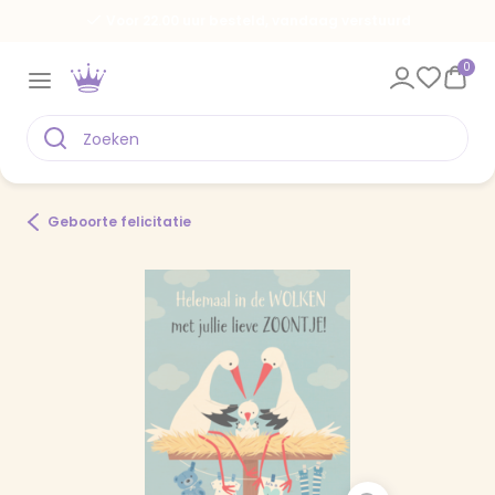
Voor 22.00 uur besteld, vandaag verstuurd
0
Geboorte felicitatie