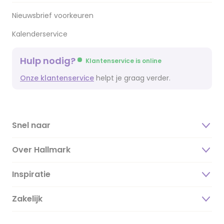
Nieuwsbrief voorkeuren
Kalenderservice
Hulp nodig?
Klantenservice is online
Onze klantenservice
helpt je graag verder.
Snel naar
Over Hallmark
Inspiratie
Over ons
Duurzaamheid
Zakelijk
Magazine
Vacatures
Inspiratieteksten