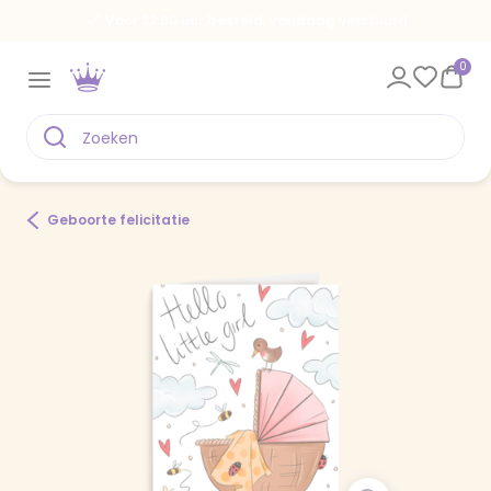
Voor 22.00 uur besteld, vandaag verstuurd
0
Geboorte felicitatie