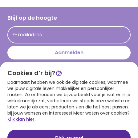
Inloggen retailer
Werken bij Hallmark
Cadeau inspiratie
Hallmark Kaartclub
Blijf op de hoogte
Kaartinspiratie
Acties
E-mailadres
Persberichten
Hallmark en Kinderpostzegels
Aanmelden
Cookies d’r bij?
Download onze app
Daarnaast hebben we ook de digitale cookies, waarmee
we jouw digitale leven makkelijker en persoonlijker
maken. Zo onthouden we bijvoorbeeld voor je wat er in je
winkelmandje zat, verbeteren we steeds onze website en
laten we je als eerst producten zien die het best passen
bij jouw wensen en interesses! Meer weten over cookies?
Klik dan hier.
Algemene voorwaarden
Privacy statement
Cookies
© 1999 - 2025 Hallmark
Oké, prima!