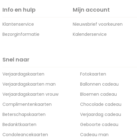
Info en hulp
Mijn account
Klantenservice
Nieuwsbrief voorkeuren
Bezorginformatie
Kalenderservice
Snel naar
Verjaardagskaarten
Fotokaarten
Verjaardagskaarten man
Ballonnen cadeau
Verjaardagskaarten vrouw
Bloemen cadeau
Complimentenkaarten
Chocolade cadeau
Beterschapskaarten
Verjaardag cadeau
Bedanktkaarten
Geboorte cadeau
Condoleancekaarten
Cadeau man