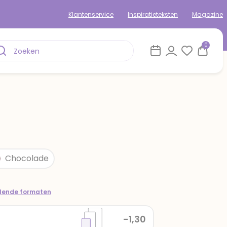
Klantenservice
Inspiratieteksten
Magazine
0
Chocolade
llende formaten
-1,30