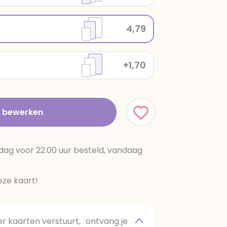
4,79
+1,70
t bewerken
dag voor 22.00 uur besteld, vandaag
ze kaart!
 kaarten verstuurt, ontvang je