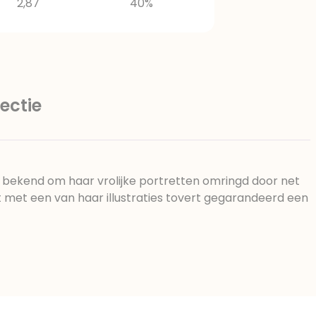
2,87
40%
ectie
at bekend om haar vrolijke portretten omringd door net
rt met een van haar illustraties tovert gegarandeerd een