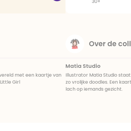
30+
Over de coll
Matia Studio
 wereld met een kaartje van
Illustrator Matia Studio sta
ittle Girl
zo vrolijke doodles. Een kaa
lach op iemands gezicht.