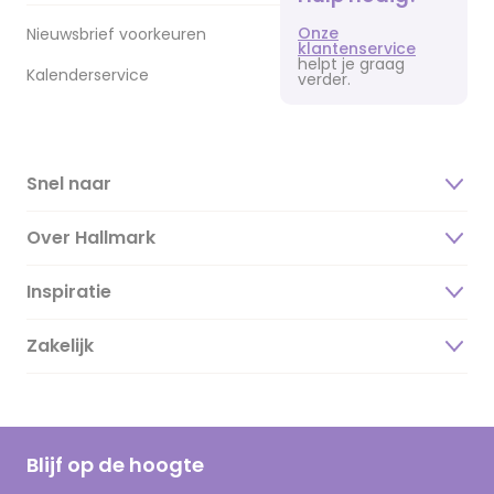
Onze
Nieuwsbrief voorkeuren
klantenservice
helpt je graag
Kalenderservice
verder.
Snel naar
Over Hallmark
Inspiratie
Over ons
Duurzaamheid
Zakelijk
Magazine
Vacatures
Inspiratieteksten
Inloggen retailer
Werken bij Hallmark
Cadeau inspiratie
Hallmark Kaartclub
Blijf op de hoogte
Kaartinspiratie