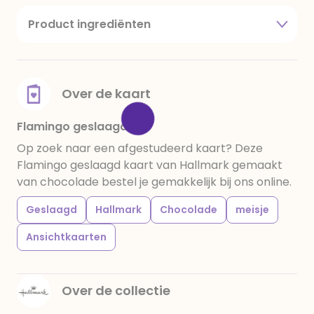
Product ingrediënten
suiker, cacaoboter, volle melkpoeder,
amandelen,cacaomassa, emulgator (sojalecithine),
natuurlijk vanille aroma, stabilisator: E420,
voedingszuur: citroenzuur E 330, verdikkingsmiddel
Over de kaart
E415, water, bevochtigingsmiddel E422, emulgator:
E433, kleurstoffen: E102, E110, E122: kan de activiteit en
Flamingo geslaagd
concentratie van kinderen negatief beïnvloeden,
Op zoek naar een afgestudeerd kaart? Deze
E133, E151. Chocolade bevat ten minste 34%
Flamingo geslaagd kaart van Hallmark gemaakt
cacaobestanddelen. Kan sporen van gluten
van chocolade bestel je gemakkelijk bij ons online.
bevatten. Koel en droog bewaren.
Geslaagd
Hallmark
Chocolade
meisje
Ansichtkaarten
Over de collectie