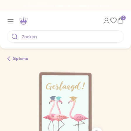
Voor 22.00 uur besteld, vandaag verstuurd
0
Diploma