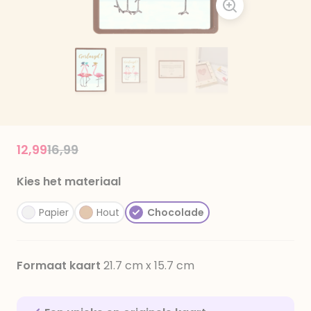
Price reduced from
to
12,99
16,99
Kies het materiaal
Papier
Hout
Chocolade
Formaat kaart
21.7 cm x 15.7 cm