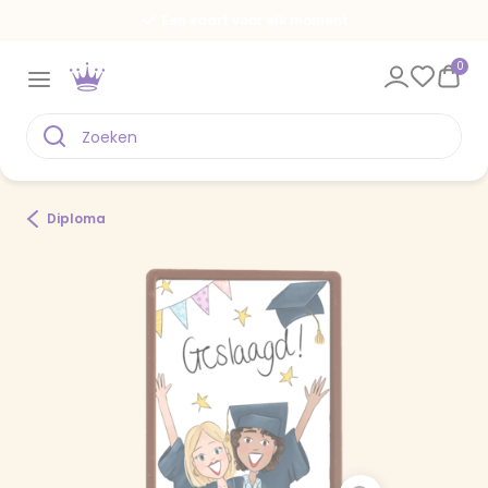
Een kaart voor elk moment
0
Diploma