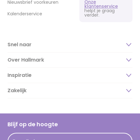
Onze
Nieuwsbrief voorkeuren
klantenservice
helpt je graag
Kalenderservice
verder.
Snel naar
Over Hallmark
Inspiratie
Over ons
Duurzaamheid
Zakelijk
Magazine
Vacatures
Inspiratieteksten
Inloggen retailer
Werken bij Hallmark
Cadeau inspiratie
Hallmark Kaartclub
Blijf op de hoogte
Kaartinspiratie
Acties