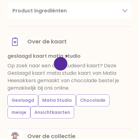
Product ingrediënten
suiker, cacaoboter, volle melkpoeder,
amandelen,cacaomassa, emulgator (sojalecithine),
natuurlijk vanille aroma, stabilisator: E420,
voedingszuur: citroenzuur E 330, verdikkingsmiddel
Over de kaart
E415, water, bevochtigingsmiddel E422, emulgator:
E433, kleurstoffen: E102, E110, E122: kan de activiteit en
geslaagd kaart matia studio
concentratie van kinderen negatief beïnvloeden,
Op zoek naar een afgestudeerd kaart? Deze
E133, E151. Chocolade bevat ten minste 34%
Geslaagd kaart matia studio kaart van Matia
cacaobestanddelen. Kan sporen van gluten
Heesakkers gemaakt van chocolade bestel je
bevatten. Koel en droog bewaren.
gemakkelijk bij ons online.
Geslaagd
Matia Studio
Chocolade
meisje
Ansichtkaarten
Over de collectie