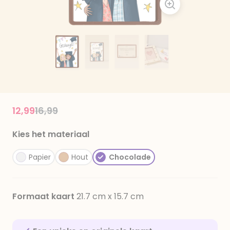
Price reduced from
to
12,99
16,99
Kies het materiaal
Papier
Hout
Chocolade
Formaat kaart
21.7 cm x 15.7 cm