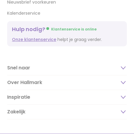
Nieuwsbrief voorkeuren
Kalenderservice
Hulp nodig?
Klantenservice is online
Onze klantenservice
helpt je graag verder.
Snel naar
Over Hallmark
Inspiratie
Over ons
Duurzaamheid
Zakelijk
Magazine
Vacatures
Inspiratieteksten
Inloggen retailer
Werken bij Hallmark