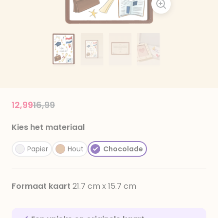
Price reduced from
to
12,99
16,99
Kies het materiaal
Papier
Hout
Chocolade
Formaat kaart
21.7 cm x 15.7 cm