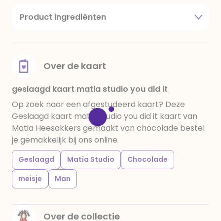
Product ingrediënten
suiker, cacaoboter, volle melkpoeder,
amandelen,cacaomassa, emulgator (sojalecithine),
natuurlijk vanille aroma, stabilisator: E420,
voedingszuur: citroenzuur E 330, verdikkingsmiddel
Over de kaart
E415, water, bevochtigingsmiddel E422, emulgator:
E433, kleurstoffen: E102, E110, E122: kan de activiteit en
geslaagd kaart matia studio you did it
concentratie van kinderen negatief beïnvloeden,
Op zoek naar een afgestudeerd kaart? Deze
E133, E151. Chocolade bevat ten minste 34%
Geslaagd kaart matia studio you did it kaart van
cacaobestanddelen. Kan sporen van gluten
Matia Heesakkers gemaakt van chocolade bestel
bevatten. Koel en droog bewaren.
je gemakkelijk bij ons online.
Geslaagd
Matia Studio
Chocolade
meisje
Man
Over de collectie