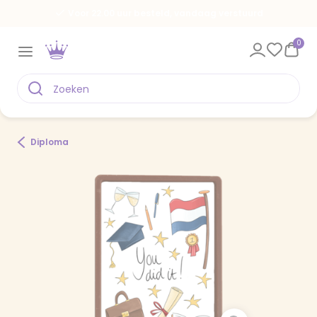
Voor 22.00 uur besteld, vandaag verstuurd
0
Diploma