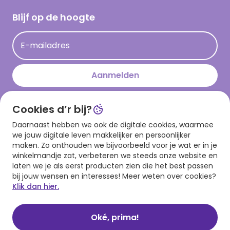
Cadeau inspiratie
Hallmark Kaartclub
Blijf op de hoogte
Kaartinspiratie
Acties
E-mailadres
Persberichten
Hallmark en Kinderpostzegels
Aanmelden
Cookies d’r bij?
Download onze app
Daarnaast hebben we ook de digitale cookies, waarmee
we jouw digitale leven makkelijker en persoonlijker
maken. Zo onthouden we bijvoorbeeld voor je wat er in je
winkelmandje zat, verbeteren we steeds onze website en
laten we je als eerst producten zien die het best passen
bij jouw wensen en interesses! Meer weten over cookies?
Klik dan hier.
Algemene voorwaarden
Privacy statement
Cookies
© 1999 - 2025 Hallmark
Oké, prima!