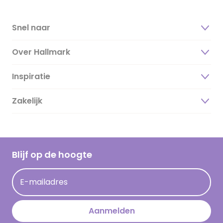
Snel naar
Over Hallmark
Inspiratie
Over ons
Duurzaamheid
Zakelijk
Magazine
Vacatures
Inspiratieteksten
Inloggen retailer
Werken bij Hallmark
Cadeau inspiratie
Hallmark Kaartclub
Blijf op de hoogte
Kaartinspiratie
Acties
E-mailadres
Persberichten
Hallmark en Kinderpostzegels
Aanmelden