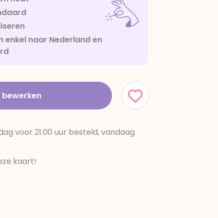
ndaard
iseren
 enkel naar Nederland en
urd
t bewerken
dag voor 21.00 uur besteld, vandaag
ze kaart!