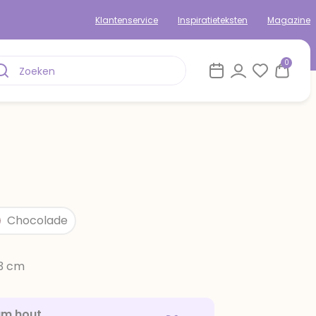
Klantenservice
Inspiratieteksten
Magazine
0
Chocolade
13 cm
am hout