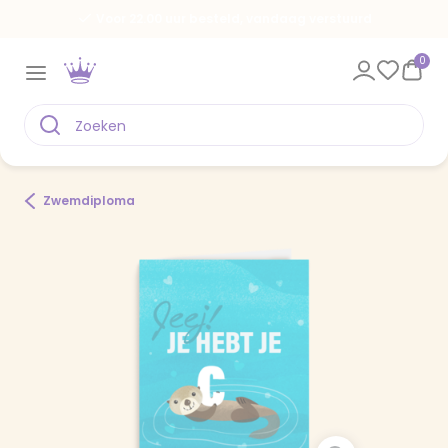
Voor 22.00 uur besteld, vandaag verstuurd
0
Zwemdiploma