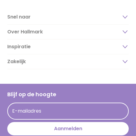
Snel naar
Over Hallmark
Inspiratie
Over ons
Duurzaamheid
Zakelijk
Magazine
Vacatures
Inspiratieteksten
Inloggen retailer
Werken bij Hallmark
Cadeau inspiratie
Hallmark Kaartclub
Blijf op de hoogte
Kaartinspiratie
Acties
E-mailadres
Persberichten
Hallmark en Kinderpostzegels
Aanmelden