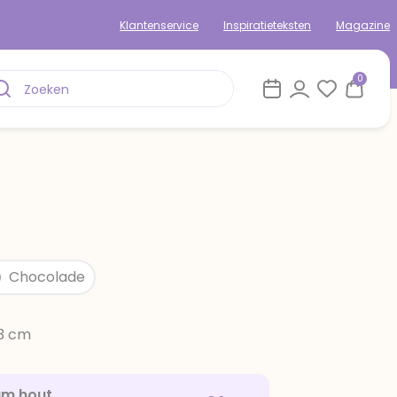
Klantenservice
Inspiratieteksten
Magazine
0
Chocolade
13 cm
am hout