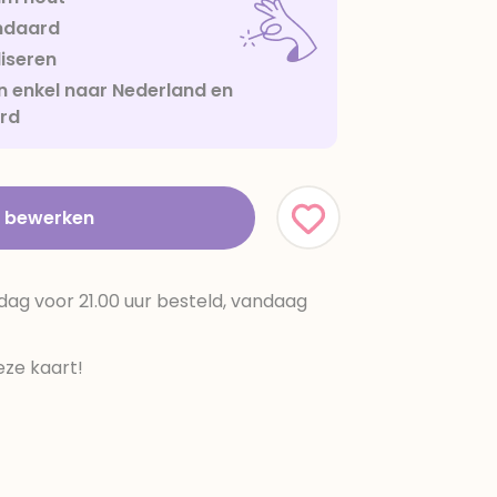
ndaard
iseren
 enkel naar Nederland en
urd
t bewerken
dag voor 21.00 uur besteld, vandaag
ze kaart!