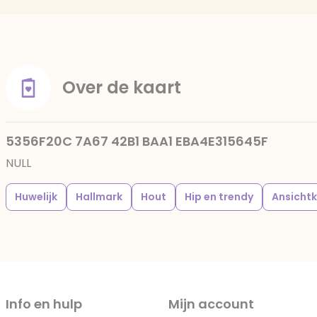
Over de kaart
5356F20C 7A67 42B1 BAA1 EBA4E315645F
NULL
Huwelijk
Hallmark
Hout
Hip en trendy
Ansicht
Info en hulp
Mijn account