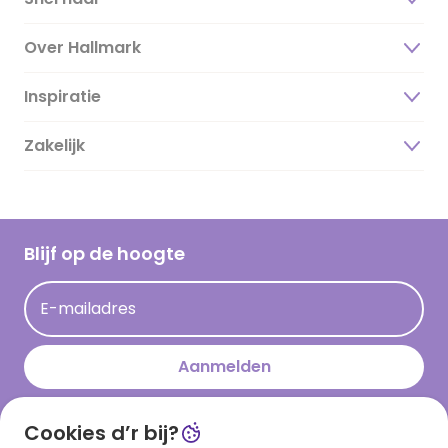
Over Hallmark
Inspiratie
Over ons
Duurzaamheid
Zakelijk
Magazine
Vacatures
Inspiratieteksten
Inloggen retailer
Werken bij Hallmark
Cadeau inspiratie
Hallmark Kaartclub
Blijf op de hoogte
Kaartinspiratie
Acties
E-mailadres
Persberichten
Hallmark en Kinderpostzegels
Aanmelden
Cookies d’r bij?
Download onze app