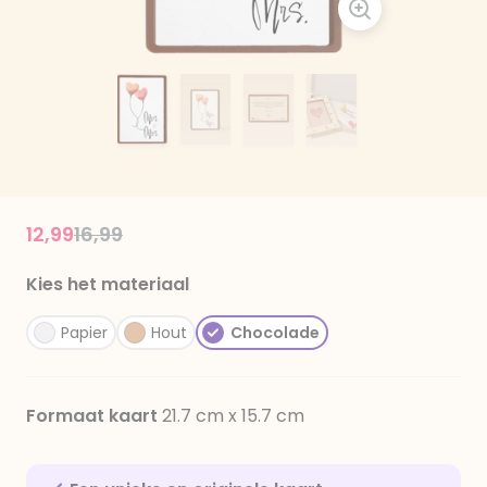
Price reduced from
to
12,99
16,99
Kies het materiaal
Papier
Hout
Chocolade
Formaat kaart
21.7 cm x 15.7 cm