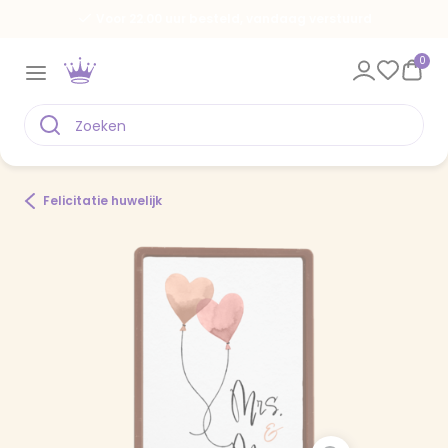
Voor 22.00 uur besteld, vandaag verstuurd
0
Felicitatie huwelijk