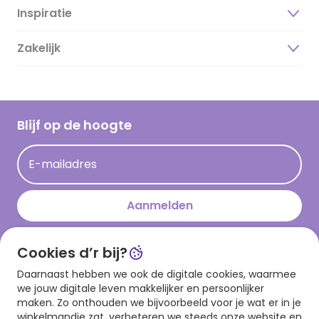
Inspiratie
Over ons
Duurzaamheid
Zakelijk
Magazine
Vacatures
Inspiratieteksten
Inloggen retailer
Werken bij Hallmark
Cadeau inspiratie
Hallmark Kaartclub
Blijf op de hoogte
Kaartinspiratie
Acties
E-mailadres
Persberichten
Hallmark en Kinderpostzegels
Aanmelden
Cookies d’r bij?
Download onze app
Daarnaast hebben we ook de digitale cookies, waarmee
we jouw digitale leven makkelijker en persoonlijker
maken. Zo onthouden we bijvoorbeeld voor je wat er in je
winkelmandje zat, verbeteren we steeds onze website en