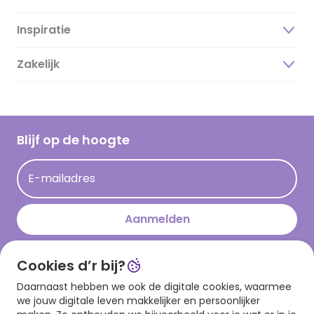
Inspiratie
Over ons
Duurzaamheid
Zakelijk
Magazine
Vacatures
Inspiratieteksten
Inloggen retailer
Werken bij Hallmark
Cadeau inspiratie
Hallmark Kaartclub
Blijf op de hoogte
Kaartinspiratie
Acties
E-mailadres
Persberichten
Hallmark en Kinderpostzegels
Aanmelden
Cookies d’r bij?
Download onze app
Daarnaast hebben we ook de digitale cookies, waarmee
we jouw digitale leven makkelijker en persoonlijker