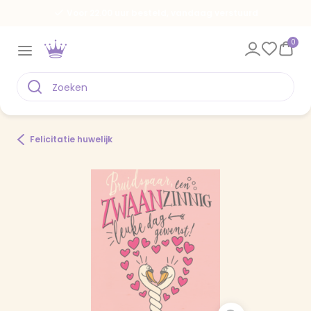
Voor 22.00 uur besteld, vandaag verstuurd
0
Felicitatie huwelijk