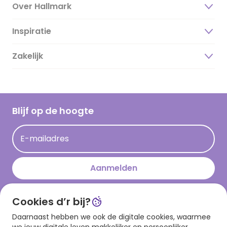
Over Hallmark
Inspiratie
Over ons
Duurzaamheid
Zakelijk
Magazine
Vacatures
Inspiratieteksten
Inloggen retailer
Werken bij Hallmark
Cadeau inspiratie
Hallmark Kaartclub
Blijf op de hoogte
Kaartinspiratie
Acties
E-mailadres
Persberichten
Hallmark en Kinderpostzegels
Aanmelden
Cookies d’r bij?
Download onze app
Daarnaast hebben we ook de digitale cookies, waarmee