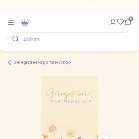
Voor 22.00 uur besteld, vandaag verstuurd
0
Geregistreerd partnerschap