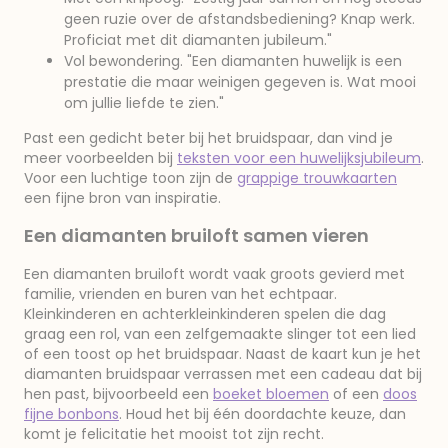
geen ruzie over de afstandsbediening? Knap werk.
Proficiat met dit diamanten jubileum."
Vol bewondering. "Een diamanten huwelijk is een
prestatie die maar weinigen gegeven is. Wat mooi
om jullie liefde te zien."
Past een gedicht beter bij het bruidspaar, dan vind je
meer voorbeelden bij
teksten voor een huwelijksjubileum
.
Voor een luchtige toon zijn de
grappige trouwkaarten
een fijne bron van inspiratie.
Een diamanten bruiloft samen vieren
Een diamanten bruiloft wordt vaak groots gevierd met
familie, vrienden en buren van het echtpaar.
Kleinkinderen en achterkleinkinderen spelen die dag
graag een rol, van een zelfgemaakte slinger tot een lied
of een toost op het bruidspaar. Naast de kaart kun je het
diamanten bruidspaar verrassen met een cadeau dat bij
hen past, bijvoorbeeld een
boeket bloemen
of een
doos
fijne bonbons
. Houd het bij één doordachte keuze, dan
komt je felicitatie het mooist tot zijn recht.