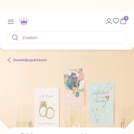
Een kaart voor elk moment
0
Huwelijksjubileum