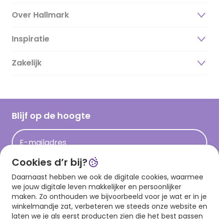
Over Hallmark
Inspiratie
Over ons
Duurzaamheid
Zakelijk
Magazine
Vacatures
Inspiratieteksten
Inloggen retailer
Werken bij Hallmark
Cadeau inspiratie
Hallmark Kaartclub
Blijf op de hoogte
Kaartinspiratie
Acties
E-mailadres
Persberichten
Cookies d’r bij?
Hallmark en Kinderpostzegels
Aanmelden
Daarnaast hebben we ook de digitale cookies, waarmee
we jouw digitale leven makkelijker en persoonlijker
maken. Zo onthouden we bijvoorbeeld voor je wat er in je
winkelmandje zat, verbeteren we steeds onze website en
Download onze app
laten we je als eerst producten zien die het best passen