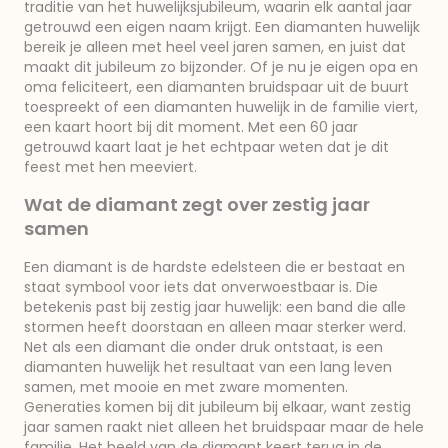
traditie van het huwelijksjubileum, waarin elk aantal jaar
getrouwd een eigen naam krijgt. Een diamanten huwelijk
bereik je alleen met heel veel jaren samen, en juist dat
maakt dit jubileum zo bijzonder. Of je nu je eigen opa en
oma feliciteert, een diamanten bruidspaar uit de buurt
toespreekt of een diamanten huwelijk in de familie viert,
een kaart hoort bij dit moment. Met een 60 jaar
getrouwd kaart laat je het echtpaar weten dat je dit
feest met hen meeviert.
Wat de diamant zegt over zestig jaar
samen
Een diamant is de hardste edelsteen die er bestaat en
staat symbool voor iets dat onverwoestbaar is. Die
betekenis past bij zestig jaar huwelijk: een band die alle
stormen heeft doorstaan en alleen maar sterker werd.
Net als een diamant die onder druk ontstaat, is een
diamanten huwelijk het resultaat van een lang leven
samen, met mooie en met zware momenten.
Generaties komen bij dit jubileum bij elkaar, want zestig
jaar samen raakt niet alleen het bruidspaar maar de hele
familie. Het beeld van de diamant keert terug in de