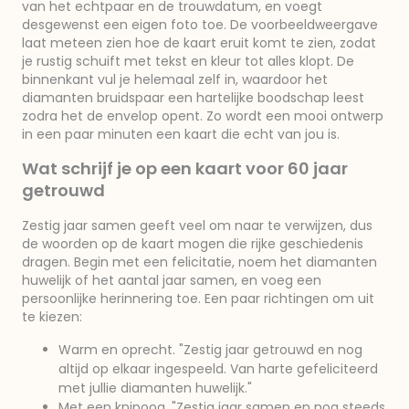
van het echtpaar en de trouwdatum, en voegt
desgewenst een eigen foto toe. De voorbeeldweergave
laat meteen zien hoe de kaart eruit komt te zien, zodat
je rustig schuift met tekst en kleur tot alles klopt. De
binnenkant vul je helemaal zelf in, waardoor het
diamanten bruidspaar een hartelijke boodschap leest
zodra het de envelop opent. Zo wordt een mooi ontwerp
in een paar minuten een kaart die echt van jou is.
Wat schrijf je op een kaart voor 60 jaar
getrouwd
Zestig jaar samen geeft veel om naar te verwijzen, dus
de woorden op de kaart mogen die rijke geschiedenis
dragen. Begin met een felicitatie, noem het diamanten
huwelijk of het aantal jaar samen, en voeg een
persoonlijke herinnering toe. Een paar richtingen om uit
te kiezen:
Warm en oprecht. "Zestig jaar getrouwd en nog
altijd op elkaar ingespeeld. Van harte gefeliciteerd
met jullie diamanten huwelijk."
Met een knipoog. "Zestig jaar samen en nog steeds