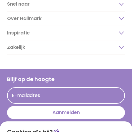
Snel naar
Over Hallmark
Inspiratie
Over ons
Duurzaamheid
Zakelijk
Magazine
Vacatures
Inspiratieteksten
Inloggen retailer
Werken bij Hallmark
Cadeau inspiratie
Hallmark Kaartclub
Blijf op de hoogte
Kaartinspiratie
Acties
E-mailadres
Persberichten
Hallmark en Kinderpostzegels
Aanmelden