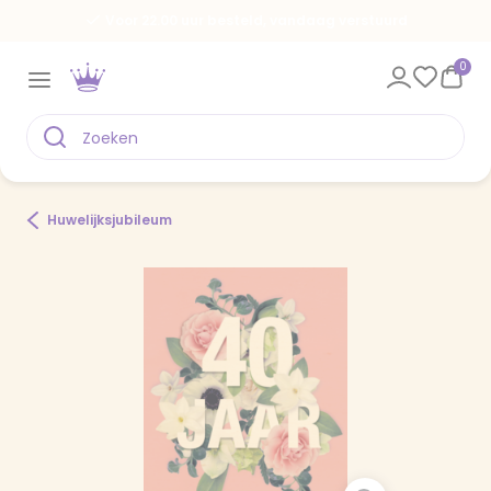
Voor 22.00 uur besteld, vandaag verstuurd
0
Huwelijksjubileum