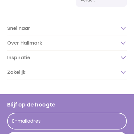
Snel naar
Over Hallmark
Inspiratie
Over ons
Duurzaamheid
Zakelijk
Magazine
Vacatures
Inspiratieteksten
Inloggen retailer
Werken bij Hallmark
Cadeau inspiratie
Hallmark Kaartclub
Blijf op de hoogte
Kaartinspiratie
Acties
E-mailadres
Persberichten