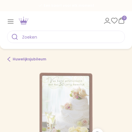
Een kaart voor elk moment
0
Huwelijksjubileum