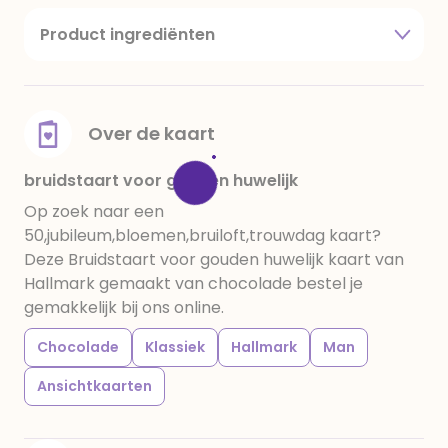
Product ingrediënten
suiker, cacaoboter, volle melkpoeder,
amandelen,cacaomassa, emulgator (sojalecithine),
natuurlijk vanille aroma, stabilisator: E420,
voedingszuur: citroenzuur E 330, verdikkingsmiddel
Over de kaart
E415, water, bevochtigingsmiddel E422, emulgator:
E433, kleurstoffen: E102, E110, E122: kan de activiteit en
bruidstaart voor gouden huwelijk
concentratie van kinderen negatief beïnvloeden,
Op zoek naar een
E133, E151. Chocolade bevat ten minste 34%
50,jubileum,bloemen,bruiloft,trouwdag kaart?
cacaobestanddelen. Kan sporen van gluten
Deze Bruidstaart voor gouden huwelijk kaart van
bevatten. Koel en droog bewaren.
Hallmark gemaakt van chocolade bestel je
gemakkelijk bij ons online.
Chocolade
Klassiek
Hallmark
Man
Ansichtkaarten