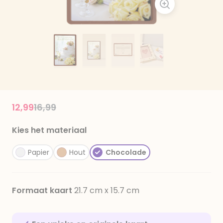
Price reduced from
to
12,99
16,99
Kies het materiaal
Papier
Hout
Chocolade
Formaat kaart
21.7 cm x 15.7 cm